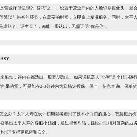
也是营业厅所呈现的“智慧”之一。设置于营业厅内的人脸识别摄像头，就
等繁琐与拖沓的环节，在需要的时候，立即奉上精准服务。同时，太平
是成熟了、逆生长了，都能一眼认出，无需证明“你是你”。
ASY
来酷炫，连内在都透出一股聪明劲儿。如果说机器人“小智”是个贴心随
舱”的呆萌货，可是能在2-3分钟内为您搞定投保、保全、信息查询、保
作怎么办？太平人寿在设计初期就考虑到了技术小白们的担心，智慧柜员机
能召唤出太平人寿的客服小姐姐，通过视频对话，轻松办理相对复杂的业
让办理变得更私密和安全。