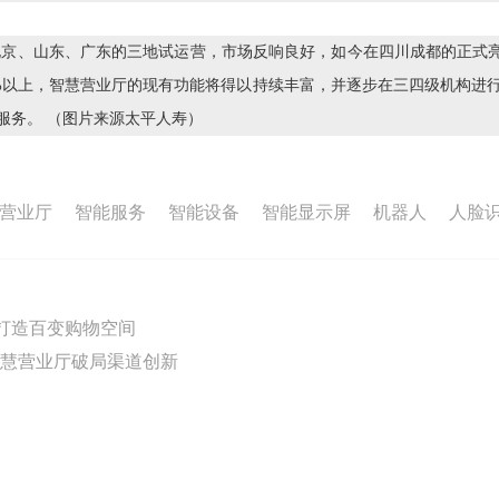
京、山东、广东的三地试运营，市场反响良好，如今在四川成都的正式亮
0%以上，智慧营业厅的现有功能将得以持续丰富，并逐步在三四级机构进
服务。
（图片来源太平人寿）
营业厅
智能服务
智能设备
智能显示屏
机器人
人脸
店打造百变购物空间
慧营业厅破局渠道创新
ed 粤ICP备18049614号