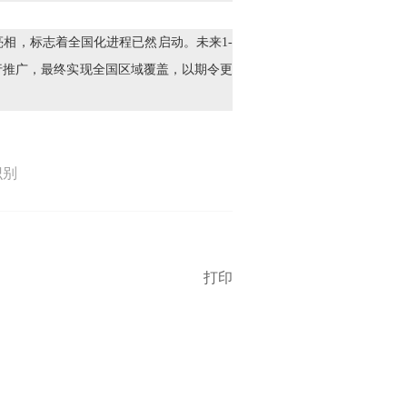
相，标志着全国化进程已然启动。未来1-
行推广，最终实现全国区域覆盖，以期令更
识别
打印
法律咨询
医药导航