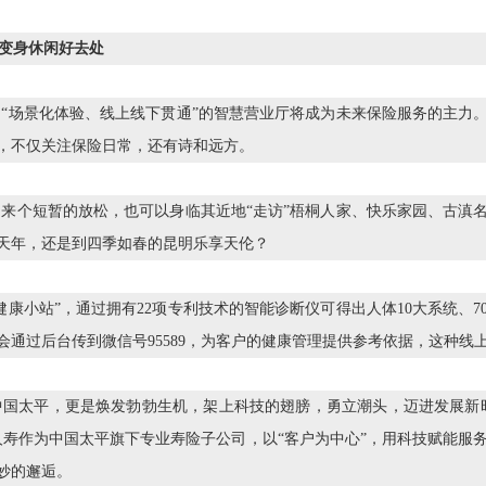
变身休闲好去处
“场景化体验、线上线下贯通”的智慧营业厅将成为未来保险服务的主力
，不仅关注保险日常，还有诗和远方。
来个短暂的放松，也可以身临其近地“走访”梧桐人家、快乐家园、古滇
天年，还是到四季如春的昆明乐享天伦？
康小站”，通过拥有22项专利技术的智能诊断仪可得出人体10大系统、7
会通过后台传到微信号95589，为客户的健康管理提供参考依据，这种线
中国太平，更是焕发勃勃生机，架上科技的翅膀，勇立潮头，迈进发展新
人寿作为中国太平旗下专业寿险子公司，以“客户为中心”，用科技赋能服务
妙的邂逅。