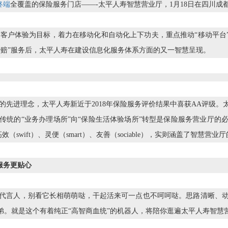
终端
全覆盖的保险服务门店——-太平人寿智慧营业厅，1月18日在四川成
的客户体验为目标，着力在移动化和自动化上下功夫，重点推动“移动平台
“秒赔”服务后，太平人寿在建设信息化服务体系方面的又一智慧呈现。
”的先进理念，太平人寿新近于2018年保险服务评价结果中喜获AA评级
传统的“业务办理场所”向“保险生活体验场所”转型是保险服务营业厅的
（swift）、灵便（smart）、友善（sociable），实则涵盖了智慧营业厅
服务更贴心
时尚代言人，别看它长相萌萌哒，干起活来可一点也不呵呵哒。思路清晰、动
弟。就是这个有着纯正“高智商血统”的机器人，将陪你逛遍太平人寿智慧