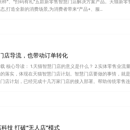
闪”、“智能派样”、“扫码有礼”五款新零售智慧门店解决方案产品。天
打造全新的消费场景,为消费者带来“产品+、服...
决门店导流，也带动订单转化
转载 核心导读： 1.天猫智慧门店的意义是什么？ 2.实体零售业
分的落实，体现在天猫智慧门店计划。智慧门店要做的事情，就
门店计划，已经完成十几万家门店的接入部署。帮助传统零售连锁经
科技 打破“无人店”模式