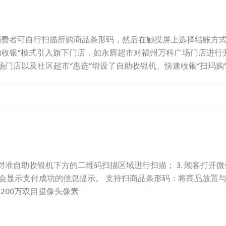
消费者可自行扫描所购商品条形码，然后在触摸屏上选择结账方式
助收银”模式引入旗下门店，如永辉超市对福州万科广场门店进行
门店以及社区超市“惠选”增设了自助收银机、快速收银“扫玛购”等.
码对准自助收银机下方的二维码扫描区域进行扫描； 3. 顾客打开
会显示支付成功的信息提示。 支持扫商品条形码：将商品放置
200万双目摄像头像素