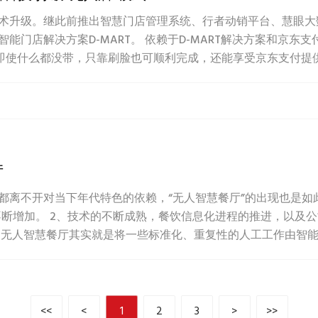
术升级。继此前推出智慧门店管理系统、行者动销平台、慧眼大
能门店解决方案D-MART。 依赖于D-MART解决方案和京
即使什么都没带，只靠刷脸也可顺利完成，还能享受京东支付提供的
厅
离不开对当下年代特色的依赖，“无人智慧餐厅”的出现也是如此。
不断增加。 2、技术的不断成熟，餐饮信息化进程的推进，以及
无人智慧餐厅其实就是将一些标准化、重复性的人工工作由智能化软
<<
<
1
2
3
>
>>