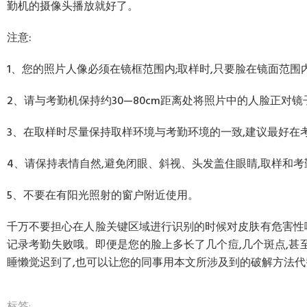
勤机的摄像头播放就好了。
注意:
1、您的照片人像必须在镜框范围内;取样时,只要脸在镜面范围
2、请与考勤机保持约30—80cm距离处将照片中的人脸正对
3、在取样时尽量保持取样环境与考勤环境的一致,建议最好在
4、请保持表情自然,避免闭眼、斜视、头发盖住眼睛,取样和考
5、不要在有阳光照射的窗户附近使用。
千万不要担心在人脸关键区域进行识别的时候对皮肤有危害性哦
记录考勤失败哦。即便是您的脸上多长了几个痘,几个斑点,甚
睡懒觉迟到了,也可以让您的同事用本文所涉及到的破解方法