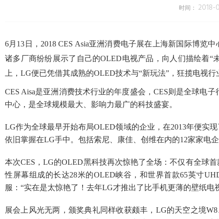
2018-0
时间：
6月13日，2018 CES Asia亚洲消费电子展在上海新国际博览中
诸多厂商纷纷展示了自己的OLED电视产品，向人们描绘着“
上，LG便已凭借其成熟的OLED技术与“新玩法”，狂揽电视
CES Aisa是亚洲消费技术行业的年度盛会，CES则是全球
中心，是全球规模最大、影响力最广的科技盛宴。
LG作为全球最早开始布局OLED领域的企业，在2013年便实
依旧掌握在LG手中。包括索尼、康佳、创维在内的12家家电企
本次CES，LG的OLED黑科技再次惊艳了全场：不仅有全球首款
性屏幕组成的长达28米的OLED峡谷，和世界首款65英寸UH
服：“实在是太惊艳了！去年LG才推出了比手机更薄的壁纸电
展会上风光无两，颁奖典礼同样收获颇丰，LG的天空之境W8