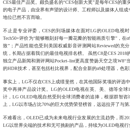
CES最佳产品奖。颇负盛名的“CES创新大奖”是每年CES
的电子产品，由业界有声望的设计师、工程师以及媒体人组成专
地位已然不言而喻。
不止是专业评委，CES的到场媒体在面对LG的OLED电
Tech50+评价为“能够雕刻好每一瓣花瓣的智能画质引擎”，在α
致”；产品性能也受到美国权威影音评测网站Reviewed的充
统，长期占据着我们的最佳电视排名榜。 虽然C8是CES 20
独立产品新闻和测评网站Pocket–lint更高度赞扬天空之境
的HDR技术，甚至包括杜比视界，配合全新的α9处理器，色彩
事实上，LG不仅在CES上成绩斐然，在其他国际奖项的评选中也是
奖中再捧产品设计奖。LG的OLED电视在英、美、德等全
计，LG OLED电视自然受到全球消费者的追捧，根据群智咨询（S
上，LG以市场占比70%的巨大优势荣登榜首，远远拉开了与第
不难看出，OLED已成为未来电视行业发展的主流趋势，而20
LG以世界尖端的技术和无可挑剔的产品，持续为OLED电视